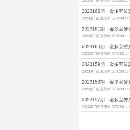
2023澳门正版资料 670288.co
2023162期：金多宝传
2023澳门正版资料 670288.co
2023161期：金多宝传
2023澳门正版资料 670288.co
2023160期：金多宝传
2023澳门正版资料 670288.co
2023159期：金多宝传
2023澳门正版资料 670288.co
2023158期：金多宝传
2023澳门正版资料 670288.co
2023157期：金多宝传
2023澳门正版资料 670288.co