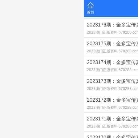
首页
2023176期：金多宝传
2023澳门正版资料 670288.co
2023175期：金多宝传
2023澳门正版资料 670288.co
2023174期：金多宝传
2023澳门正版资料 670288.co
2023173期：金多宝传
2023澳门正版资料 670288.co
2023172期：金多宝传
2023澳门正版资料 670288.co
2023171期：金多宝传
2023澳门正版资料 670288.co
2023170期：金多宝传