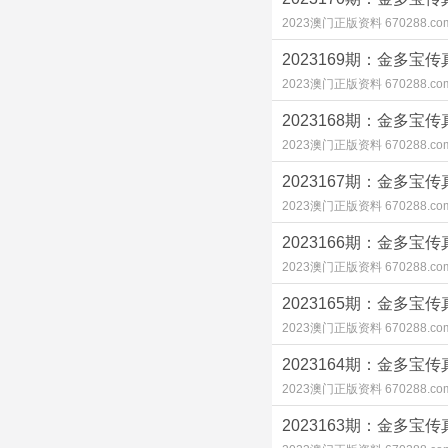
2023澳门正版资料 670288.co
2023169期：金多宝传
2023澳门正版资料 670288.co
2023168期：金多宝传
2023澳门正版资料 670288.co
2023167期：金多宝传
2023澳门正版资料 670288.co
2023166期：金多宝传
2023澳门正版资料 670288.co
2023165期：金多宝传
2023澳门正版资料 670288.co
2023164期：金多宝传
2023澳门正版资料 670288.co
2023163期：金多宝传